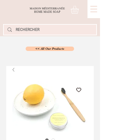
MAISON MÉDITERRANÉE
H
OME
M
ADE
S
OAP
<< All Our Products