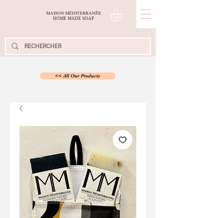
MAISON MÉDITERRANÉE
H
OME
M
ADE
S
OAP
<< All Our Products