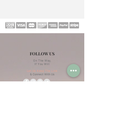
FOLLOW US
On The Way,
If You Will
Let Us Keep The Link
& Connect With Us
GET IN TOUCH
Open Days : Tuesday - Sunday
10 am - 07 pm non stop
Specials & Exclusives
Don't Miss Any Updates